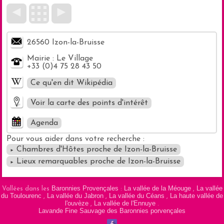
◄
►
26560 Izon-la-Bruisse
Mairie : Le Village
+33 (0)4 75 28 43 50
Ce qu'en dit Wikipédia
Voir la carte des points d'intérêt
Agenda
Pour vous aider dans votre recherche :
Chambres d'Hôtes proche de Izon-la-Bruisse
►
Masquer la carte
Lieux remarquables proche de Izon-la-Bruisse
►
Baronnies Provençales
La vallée de la Méouge
La vallée
Vallées dans les
:
,
du Toulourenc
La vallée du Jabron
La vallée du Céans
La haute vallée de
,
,
,
l'ouvèze
La vallée de l'Ennuye
,
.
Lavande Fine Sauvage des Baronnies porvençales