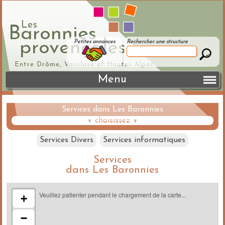
Les
Baronnies
provençales
Petites annonces
Rechercher une structure
Entre Drôme, Vaucluse et Hautes Alpes
Menu
Services dans Les Baronnies
choisissez
▼
▼
Services Divers
Services informatiques
Services
dans Les Baronnies
Veuillez patienter pendant le chargement de la carte...
+
−