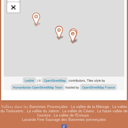
Leaflet
| ©
OpenStreetMap
contributors, Tiles style by
Humanitarian OpenStreetMap Team
hosted by
OpenStreetMap France
Baronnies Provençales
La vallée de la Méouge
La vallée
Vallées dans les
:
,
du Toulourenc
La vallée du Jabron
La vallée du Céans
La haute vallée de
,
,
,
l'ouvèze
La vallée de l'Ennuye
,
.
Lavande Fine Sauvage des Baronnies porvençales