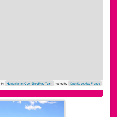
le by
Humanitarian OpenStreetMap Team
hosted by
OpenStreetMap France