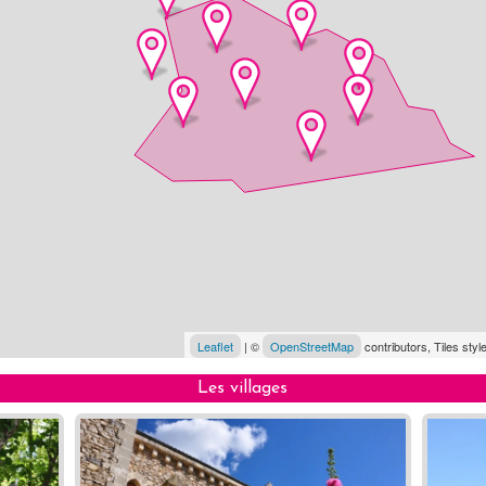
Leaflet
| ©
OpenStreetMap
contributors, Tiles sty
Les villages