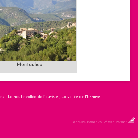
Montaulieu
ans
,
La haute vallée de l'ouvèze
,
La vallée de l'Ennuye
.
Dobeuliou
Baronnies Création Internet