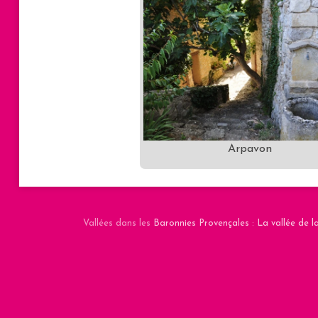
Arpavon
Vallées dans les
Baronnies Provençales
:
La vallée de 