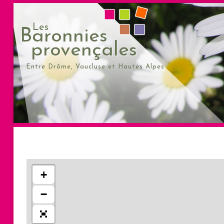
Les
Baronnies
provençales
Entre Drôme, Vaucluse et Hautes Alpes
+
−