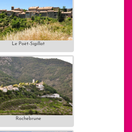
Le Poët-Sigillat
Rochebrune