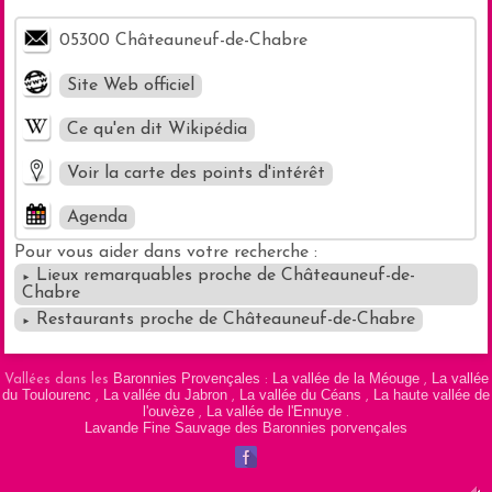
05300 Châteauneuf-de-Chabre
Site Web officiel
Ce qu'en dit Wikipédia
Voir la carte des points d'intérêt
Agenda
Pour vous aider dans votre recherche :
Lieux remarquables proche de Châteauneuf-de-
►
Masquer la carte
Chabre
Restaurants proche de Châteauneuf-de-Chabre
►
Baronnies Provençales
La vallée de la Méouge
La vallée
Vallées dans les
:
,
du Toulourenc
La vallée du Jabron
La vallée du Céans
La haute vallée de
,
,
,
l'ouvèze
La vallée de l'Ennuye
,
.
Lavande Fine Sauvage des Baronnies porvençales