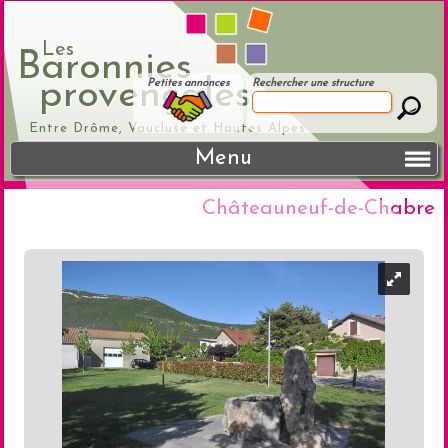
Les
Baronnies
provençales
Petites annonces
Rechercher une structure
Entre Drôme, Vaucluse et Hautes Alpes
Menu
Châteauneuf-de-Chabre