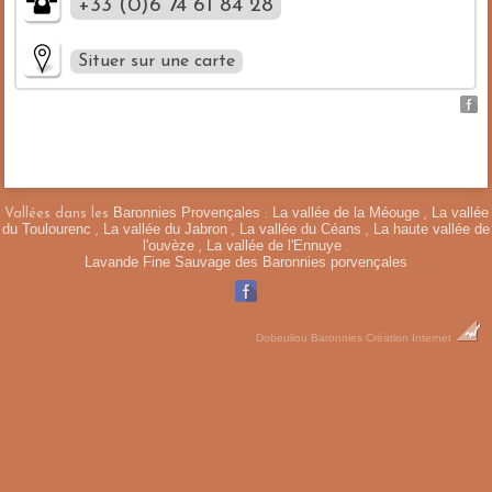
+33 (0)6 74 61 84 28
Situer sur une carte
Masquer la carte
Veuillez patienter pendant le chargement de la carte...
+
Baronnies Provençales
La vallée de la Méouge
La vallée
Vallées dans les
:
,
du Toulourenc
La vallée du Jabron
La vallée du Céans
La haute vallée de
,
,
,
l'ouvèze
La vallée de l'Ennuye
,
.
−
Lavande Fine Sauvage des Baronnies porvençales
Dobeuliou
Baronnies Création Internet
×
Ho ! Bouquet De
Lavande