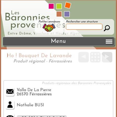
Les
Baronnies
provençales
Petites annonces
Rechercher une structure
Entre Drôme, Vaucluse et Hautes Alpes
Menu
Ho ! Bouquet De Lavande
◄
►
Produit régional
-
Férrassières
Produits régionaux des Baronnies Provençales
Valla De La Pierre
26570 Férrassières
Nathalie BUSI