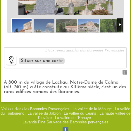
Lieux remarquables des Baronnies Provençales
Situer sur une carte
A 800 m du village de Lachau, Notre-Dame de Calma
(alt. 740 m) a été constuite au XIIIème siècle, c'est un des
rares édifices romans des Baronnies.
Masquer la carte
Baronnies Provençales
La vallée de la Méouge
La vallée
Vallées dans les
:
,
du Toulourenc
La vallée du Jabron
La vallée du Céans
La haute vallée de
,
,
,
l'ouvèze
La vallée de l'Ennuye
Veuillez patienter pendant le chargement de la carte...
,
.
+
Lavande Fine Sauvage des Baronnies porvençales