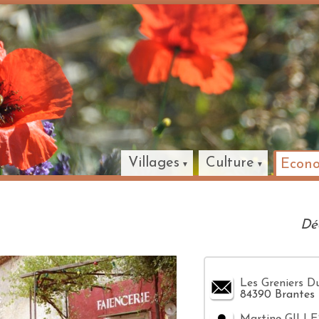
Villages
Culture
Econ
Dé
Les Greniers D
84390 Brantes