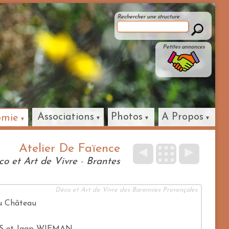
Rechercher une structure
Petites annonces
Associations
Photos
A Propos
omie
Atelier De Faïence
◄
►
co et Art de Vivre
-
Brantes
Déco et Art de Vivre des Baronnies Provençales
u Château