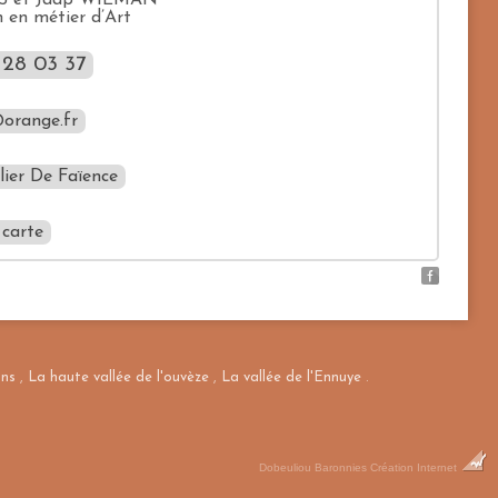
ES et Jaap WIEMAN
 en métier d’Art
 28 03 37
orange.fr
lier De Faïence
 carte
Masquer la carte
ans
,
La haute vallée de l'ouvèze
,
La vallée de l'Ennuye
.
Dobeuliou
Baronnies Création Internet