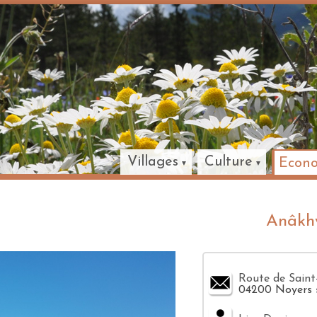
Villages
Culture
Econ
Anâkhy
Route de Saint
04200 Noyers 