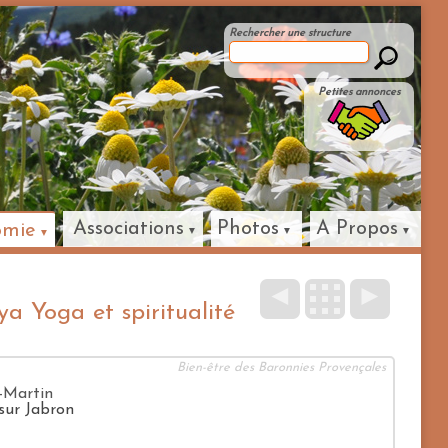
Rechercher une structure
Petites annonces
Associations
Photos
A Propos
omie
◄
►
a Yoga et spiritualité
Bien-être des Baronnies Provençales
-Martin
sur Jabron