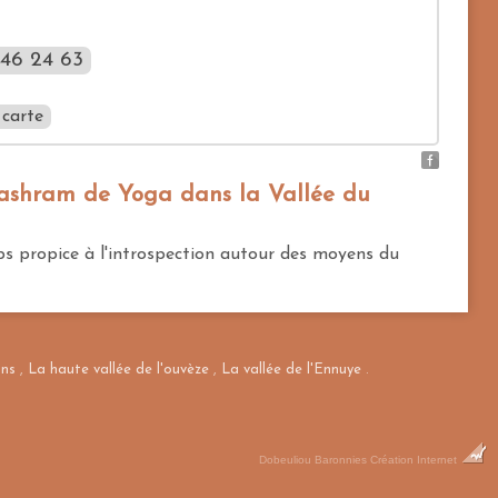
46 24 63
 carte
shram de Yoga dans la Vallée du
ps propice à l'introspection autour des moyens du
Masquer la carte
ans
,
La haute vallée de l'ouvèze
,
La vallée de l'Ennuye
.
Dobeuliou
Baronnies Création Internet