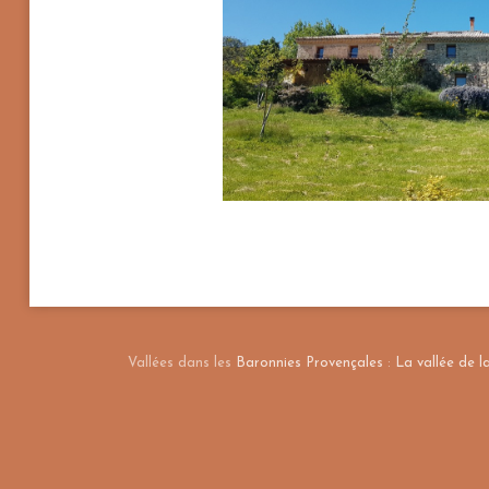
Vallées dans les
Baronnies Provençales
:
La vallée de 
+
−