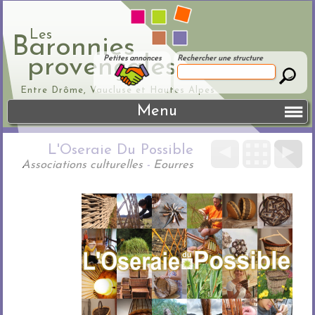
Les
Baronnies
provençales
Petites annonces
Rechercher une structure
Entre Drôme, Vaucluse et Hautes Alpes
Menu
L'Oseraie Du Possible
◄
►
Associations culturelles
-
Eourres